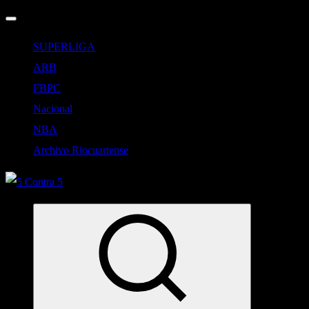
SUPERLIGA
ARB
FBPC
Nacional
NBA
Archivo Riocuartense