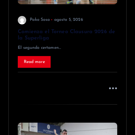
t
r
Pako Sosa
agosto 5, 2026
a
Comienza el Torneo Clausura 2026 de
la Superliga
d
El segundo certamen…
a
Read more
s