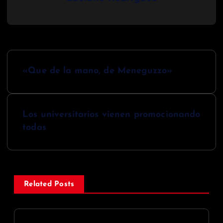
N
«Que de la mano, de Meneguzzo»
a
v
Los universitarios vienen promocionando
e
todas
g
a
c
Related Posts
i
ó