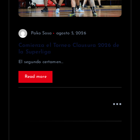
t
r
a
Pako Sosa
agosto 5, 2026
d
Comienza el Torneo Clausura 2026 de
la Superliga
a
El segundo certamen…
s
Read more