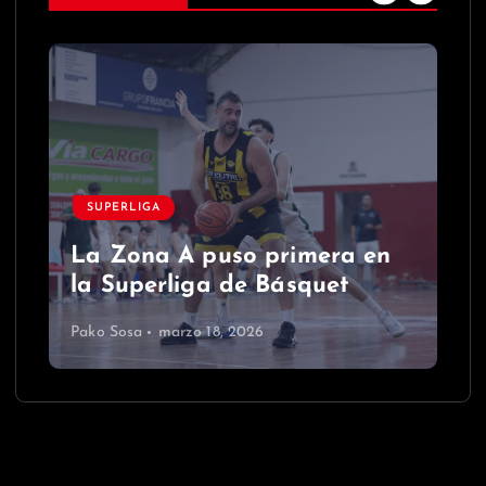
SUPERLIGA
La Zona A puso primera en
la Superliga de Básquet
Pako Sosa
marzo 18, 2026