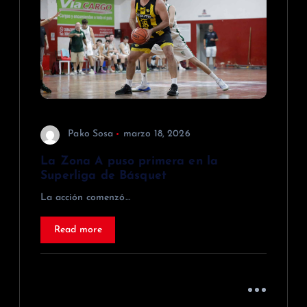
Pako Sosa
marzo 18, 2026
La Zona A puso primera en la
Superliga de Básquet
La acción comenzó…
Read more