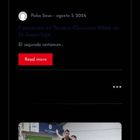
r
a
Pako Sosa
agosto 5, 2026
d
Comienza el Torneo Clausura 2026 de
la Superliga
a
El segundo certamen…
s
Read more