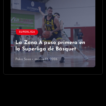
SUPERLIGA
La Zona A puso primera en
la Superliga de Básquet
Pako Sosa
marzo 18, 2026