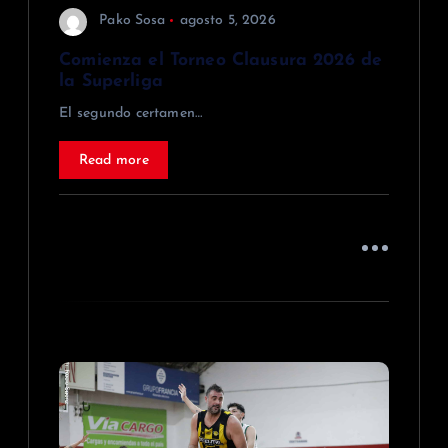
r
Pako Sosa
agosto 5, 2026
a
Comienza el Torneo Clausura 2026 de
la Superliga
d
El segundo certamen…
a
Read more
s