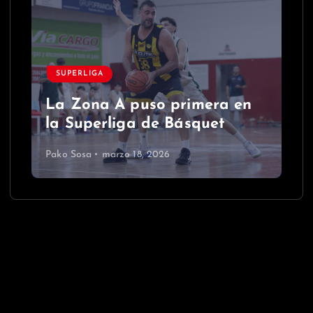
SUPERLIGA
La Zona A puso primera en
la Superliga de Básquet
Pako Sosa
marzo 18, 2026