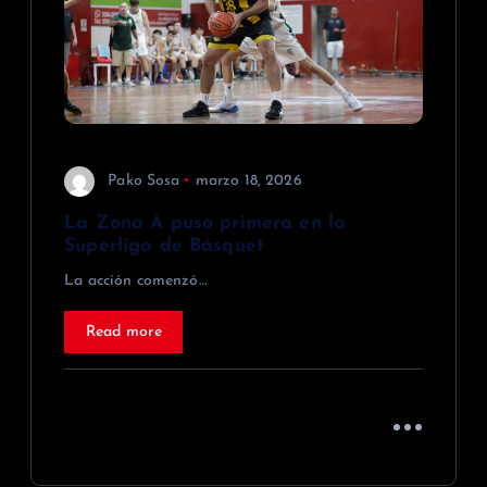
Pako Sosa
marzo 18, 2026
La Zona A puso primera en la
Superliga de Básquet
La acción comenzó…
Read more