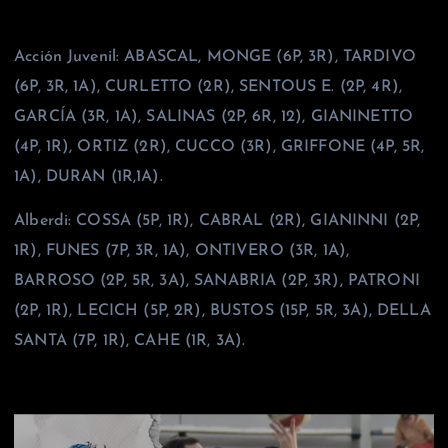
Acción Juvenil: ABASCAL, MONGE (6P, 3R), TARDIVO
(6P, 3R, 1A), CURLETTO (2R), SENTOUS E. (2P, 4R),
GARCÍA (3R, 1A), SALINAS (2P, 6R, 12), GIANINETTO
(4P, 1R), ORTIZ (2R), CUCCO (3R), GRIFFONE (4P, 5R,
1A), DURAN (1R,1A).
Alberdi: COSSA (5P, 1R), CABRAL (2R), GIANINNI (2P,
1R), FUNES (7P, 3R, 1A), ONTIVERO (3R, 1A),
BARROSO (2P, 5R, 3A), SANABRIA (2P, 3R), PATRONI
(2P, 1R), LECICH (5P, 2R), BUSTOS (15P, 5R, 3A), DELLA
SANTA (7P, 1R), CAHE (1R, 3A).