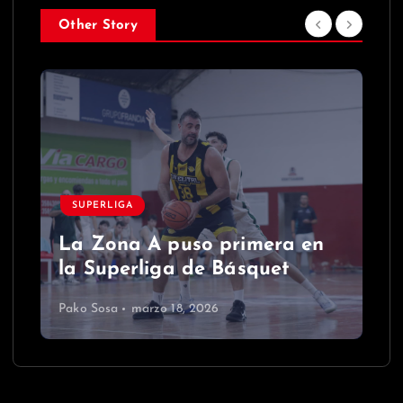
Other Story
SUPERLIGA
La Zona A puso primera en
la Superliga de Básquet
Pako Sosa
marzo 18, 2026