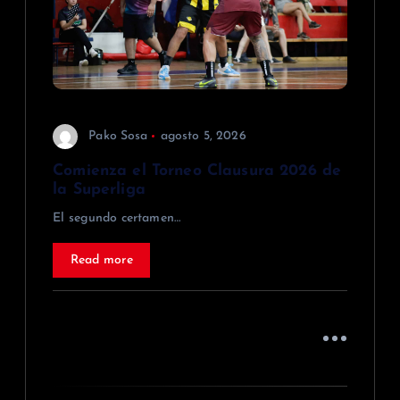
e
n
t
r
Pako Sosa
agosto 5, 2026
a
Comienza el Torneo Clausura 2026 de
la Superliga
d
El segundo certamen…
a
Read more
s