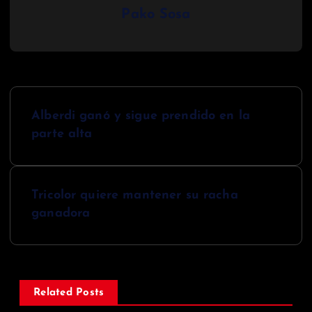
Pako Sosa
N
Alberdi ganó y sigue prendido en la
a
parte alta
v
e
Tricolor quiere mantener su racha
g
ganadora
a
c
i
Related Posts