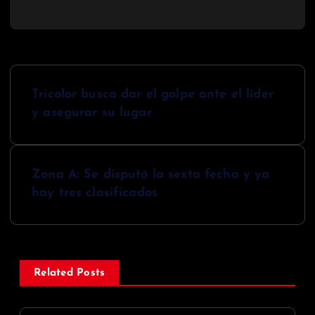
N
Tricolor busca dar el golpe ante el líder
a
y asegurar su lugar
v
e
Zona A: Se disputó la sexta fecha y ya
g
hay tres clasificados
a
c
i
Related Posts
ó