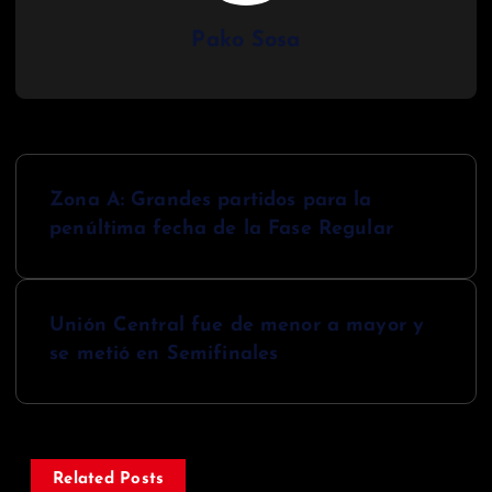
Pako Sosa
N
Zona A: Grandes partidos para la
a
penúltima fecha de la Fase Regular
v
e
Unión Central fue de menor a mayor y
g
se metió en Semifinales
a
c
i
Related Posts