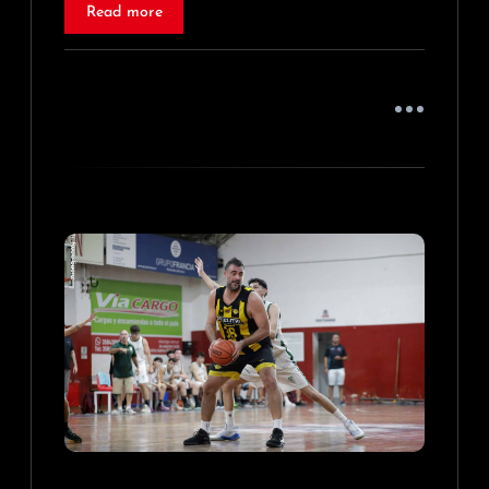
Read more
s