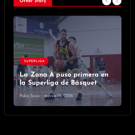
Other Story
SUPERLIGA
La Zona A puso primera en
la Superliga de Básquet
Pako Sosa
marzo 18, 2026