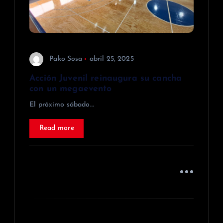
n
t
r
Pako Sosa
abril 25, 2025
a
Acción Juvenil reinaugura su cancha
con un megaevento
d
El próximo sábado…
a
Read more
s