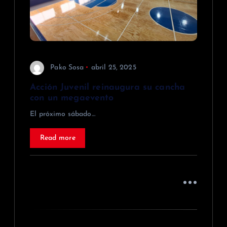
e
n
t
Pako Sosa
abril 25, 2025
r
Acción Juvenil reinaugura su cancha
a
con un megaevento
d
El próximo sábado…
a
Read more
s