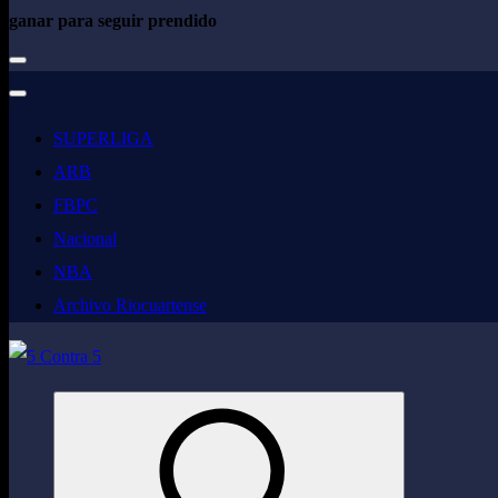
ganar para seguir prendido
SUPERLIGA
ARB
FBPC
Nacional
NBA
Archivo Riocuartense