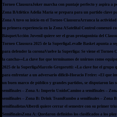
Torneo Clausura
Joker marcha con puntaje perfecto y aspira a pel
Zona B
Atlético Adelia María se prepara para un partido clave p
Zona A tuvo su inicio en el Torneo Clausura
Arranca la actividad
su primera experiencia en la Zona A
Satelital Control comenzó con
Básquet
Acción Juvenil quiere ser el gran protagonista del Claus
Torneo Clausura 2025 de la Superliga
Levalle Basket apunta a se
para defender la corona
Vuelve la Superliga: Se viene el Torneo 
la cancha»
«La clave fue que terminamos de unirnos como equip
2025 de la Superliga
Marcelo Gregorutti: «La clave fue el grupo q
para enfrentar a un adversario difícil»
Horacio Freire: «El que imp
un buen marco de público y grandes partidos, se disputaron las s
semifinales – Zona A: Imperio Unido
Camino a semifinales – Zon
semifinales – Zona B: Drink Team
Rumbo a semifinales – Zona B:
semifinalistas
Alberdi quiere cerrar el semestre con su primer tri
Semifinales
Zona A: Quedaron definidos los clasificados a los playo