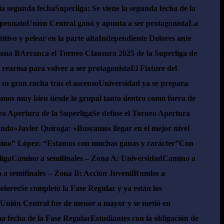
la segunda fecha
Superliga: Se viene la segunda fecha de la
mpeonato
Unión Central ganó y apunta a ser protagonista
La
tivo y pelear en la parte alta
Independiente Dolores ante
Zona B
Arranca el Torneo Clausura 2025 de la Superliga de
 rearma para volver a ser protagonista
El Fixture del
u gran racha tras el ascenso
Universidad ya se prepara
mos muy bien desde lo grupal tanto dentro como fuera de
o Apertura de la Superliga
Se define el Torneo Apertura
eando»
Javier Quiroga: «Buscamos llegar en el mejor nivel
ino” López: “Estamos con muchas ganas y carácter”
Con
liga
Camino a semifinales – Zona A: Universidad
Camino a
a semifinales – Zona B: Acción Juvenil
Rumbo a
olores
Se completó la Fase Regular y ya están los
Unión Central fue de menor a mayor y se metió en
a fecha de la Fase Regular
Estudiantes con la obligación de