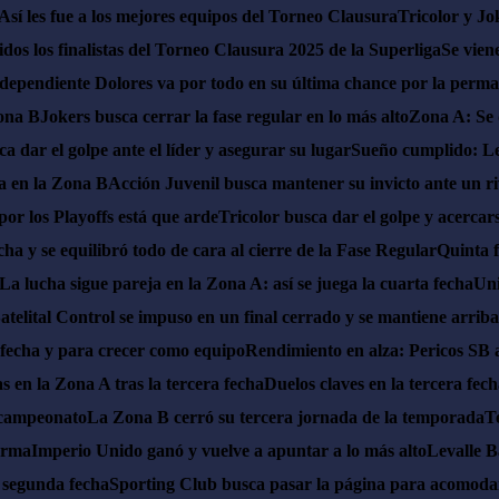
Así les fue a los mejores equipos del Torneo Clausura
Tricolor y Jo
idos los finalistas del Torneo Clausura 2025 de la Superliga
Se vien
dependiente Dolores va por todo en su última chance por la perm
Zona B
Jokers busca cerrar la fase regular en lo más alto
Zona A: Se d
ca dar el golpe ante el líder y asegurar su lugar
Sueño cumplido: Lev
va en la Zona B
Acción Juvenil busca mantener su invicto ante un ri
por los Playoffs está que arde
Tricolor busca dar el golpe y acercar
ha y se equilibró todo de cara al cierre de la Fase Regular
Quinta f
La lucha sigue pareja en la Zona A: así se juega la cuarta fecha
Uni
atelital Control se impuso en un final cerrado y se mantiene arriba
a fecha y para crecer como equipo
Rendimiento en alza: Pericos SB a
as en la Zona A tras la tercera fecha
Duelos claves en la tercera fec
l campeonato
La Zona B cerró su tercera jornada de la temporada
T
orma
Imperio Unido ganó y vuelve a apuntar a lo más alto
Levalle B
 segunda fecha
Sporting Club busca pasar la página para acomodar