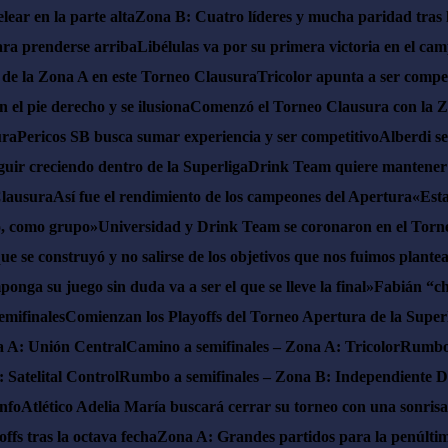
ear en la parte alta
Zona B: Cuatro líderes y mucha paridad tras 
ara prenderse arriba
Libélulas va por su primera victoria en el ca
 de la Zona A en este Torneo Clausura
Tricolor apunta a ser competi
 el pie derecho y se ilusiona
Comenzó el Torneo Clausura con la 
ura
Pericos SB busca sumar experiencia y ser competitivo
Alberdi se
guir creciendo dentro de la Superliga
Drink Team quiere mantener s
Clausura
Así fue el rendimiento de los campeones del Apertura
«Esta
o, como grupo»
Universidad y Drink Team se coronaron en el Torne
ue se construyó y no salirse de los objetivos que nos fuimos plant
onga su juego sin duda va a ser el que se lleve la final»
Fabián “ch
emifinales
Comienzan los Playoffs del Torneo Apertura de la Super
a A: Unión Central
Camino a semifinales – Zona A: Tricolor
Rumbo 
 Satelital Control
Rumbo a semifinales – Zona B: Independiente D
unfo
Atlético Adelia María buscará cerrar su torneo con una sonrisa
ffs tras la octava fecha
Zona A: Grandes partidos para la penúltim