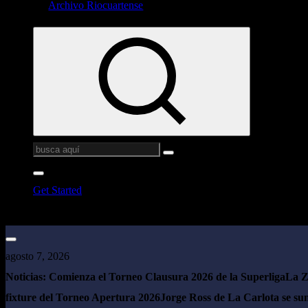
Archivo Riocuartense
Buscar:
Get Started
agosto 7, 2026
Noticias:
Comienza el Torneo Clausura 2026 de la Superliga
La Z
fixture del Torneo Apertura 2026
Jorge Ross de La Carlota se sum