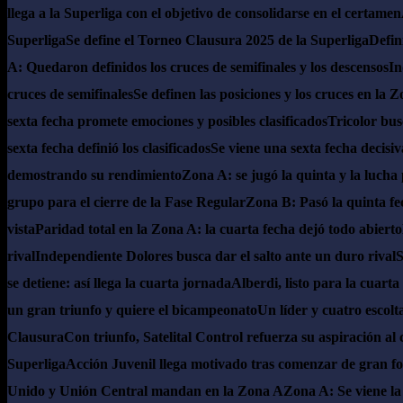
llega a la Superliga con el objetivo de consolidarse en el certamen
Superliga
Se define el Torneo Clausura 2025 de la Superliga
Defin
A: Quedaron definidos los cruces de semifinales y los descensos
In
cruces de semifinales
Se definen las posiciones y los cruces en la 
sexta fecha promete emociones y posibles clasificados
Tricolor bus
sexta fecha definió los clasificados
Se viene una sexta fecha decisi
demostrando su rendimiento
Zona A: se jugó la quinta y la lucha 
grupo para el cierre de la Fase Regular
Zona B: Pasó la quinta fec
vista
Paridad total en la Zona A: la cuarta fecha dejó todo abierto
rival
Independiente Dolores busca dar el salto ante un duro rival
S
se detiene: así llega la cuarta jornada
Alberdi, listo para la cuart
un gran triunfo y quiere el bicampeonato
Un líder y cuatro escolt
Clausura
Con triunfo, Satelital Control refuerza su aspiración a
Superliga
Acción Juvenil llega motivado tras comenzar de gran f
Unido y Unión Central mandan en la Zona A
Zona A: Se viene la