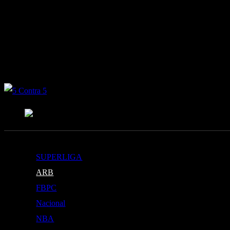
semifinales – Zona A: Imperio Unido
Camino a semifinales – Zon
semifinales – Zona B: Drink Team
Rumbo a semifinales – Zona B:
semifinalistas
Alberdi quiere cerrar el semestre con su primer tri
Semifinales
Zona A: Quedaron definidos los clasificados a los playo
ganar para seguir prendido
SUPERLIGA
ARB
FBPC
Nacional
NBA