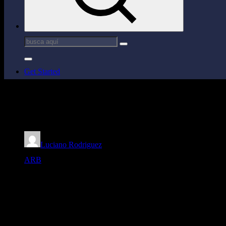
Buscar:
Get Started
Fecha 3: Banda Norte (Verde) 90
Luciano Rodriguez
ARB
abril 8, 2022