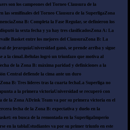
kers son los campeones del Torneo Clausura de la
en las semifinales del Torneo Clausura de la Superliga
Zona
anencia
Zona B: Completa la Fase Regular, se definieron los
isputó la sexta fecha y ya hay tres clasificados
Zona A: La
alle Basket entre los mejores del Clausura
Zona B: La
val de jerarquía
Universidad ganó, se prende arriba y sigue
se a la cima
Libélulas logró un triunfazo que motiva al
echa de la Zona B: máxima paridad y definiciones a la
ón Central defiende la cima ante un duro
Zona B: Tres líderes tras la cuarta fecha
La Superliga no
punta a la primera victoria
Universidad se recuperó con
ha de la Zona A
Drink Team va por su primera victoria en el
ercera fecha de la Zona B: expectativa y duelo en la
asket: en busca de la remontada en la Superliga
Imperio
se en la tabla
Estudiantes va por su primer triunfo en este