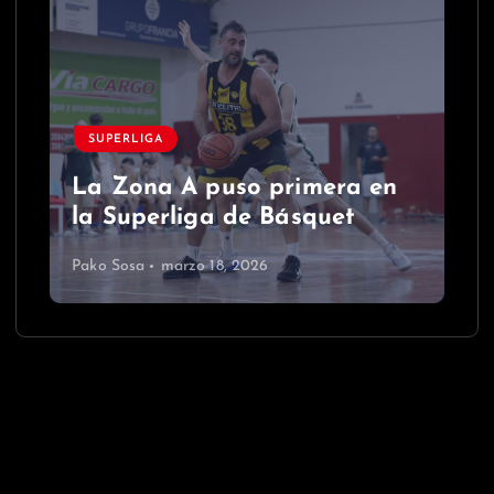
SUPERLIGA
La Zona A puso primera en
la Superliga de Básquet
Pako Sosa
marzo 18, 2026