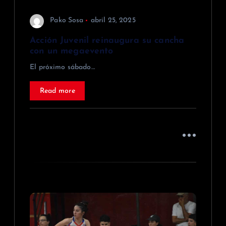
r
Pako Sosa
abril 25, 2025
a
Acción Juvenil reinaugura su cancha
con un megaevento
d
El próximo sábado…
a
Read more
s