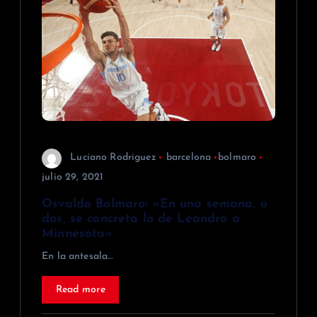
Luciano Rodriguez
barcelona
bolmaro
julio 29, 2021
Osvaldo Bolmaro: «En una semana, o
dos, se concreta lo de Leandro a
Minnesota»
En la antesala…
Read more