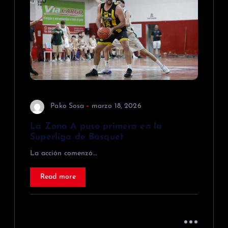
Pako Sosa
marzo 18, 2026
La Zona A puso primera en la
Superliga de Básquet
La acción comenzó…
Read more