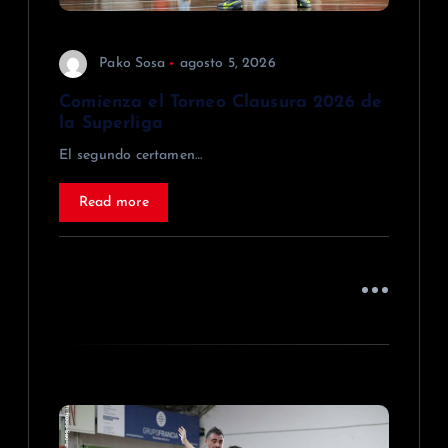
r
a
Pako Sosa
agosto 5, 2026
d
Comienza el Torneo Clausura 2026 de
la Superliga
a
El segundo certamen…
s
Read more