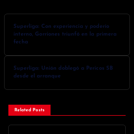
N
Superliga: Con experiencia y poderío
a
interno, Gorriones triunfó en la primera
v
fecha
e
g
Superliga: Unión doblegó a Pericos SB
desde el arranque
a
c
i
Related Posts
ó
n