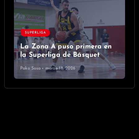
SUPERLIGA
La Zona A puso primera en
la Superliga de Básquet
Pako Sosa
marzo 18, 2026