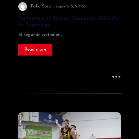
r
Pako Sosa
agosto 5, 2026
a
Comienza el Torneo Clausura 2026 de
la Superliga
d
El segundo certamen…
a
Read more
s