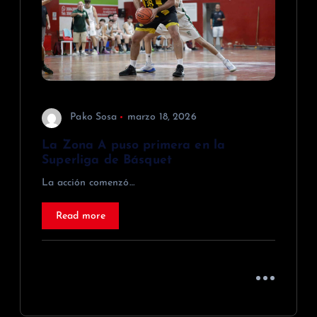
Pako Sosa
marzo 18, 2026
La Zona A puso primera en la
Superliga de Básquet
La acción comenzó…
Read more