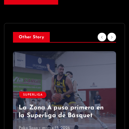
Other Story
SUPERLIGA
La Zona A puso primera en
la Superliga de Básquet
Pako Sosa
marzo 18, 2026