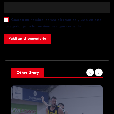
Guarda mi nombre, correo electrónico y web en este
navegador para la próxima vez que comente.
Other Story