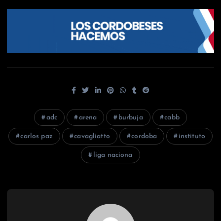
adc
arena
burbuja
cabb
carlos paz
cavagliatto
cordoba
instituto
liga naciona