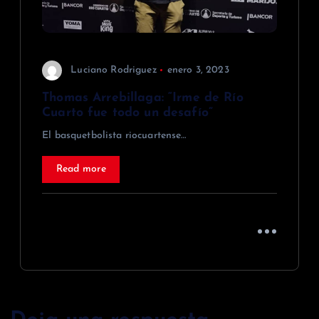
Luciano Rodriguez
enero 3, 2023
Thomas Arrebillaga: “Irme de Río
Cuarto fue todo un desafío”
El basquetbolista riocuartense…
Read more