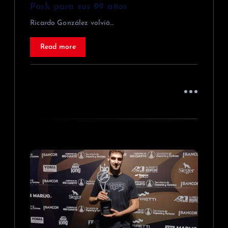
d
Park para sus 99 años
a
Ricardo González volvió…
s
Read more