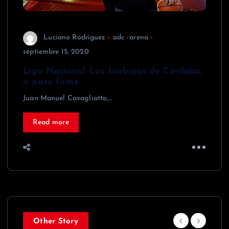
Luciano Rodriguez
adc
arena
septiembre 15, 2020
Liga Nacional: Las burbujas de Córdoba,
a paso firme
Juan Manuel Cavagliatto,…
Read more
Other Story