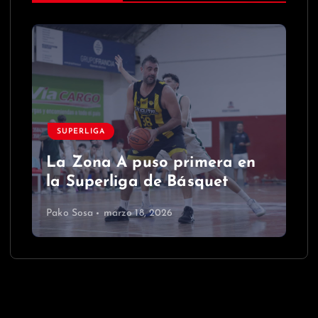
SUPERLIGA
La Zona A puso primera en
la Superliga de Básquet
Pako Sosa
marzo 18, 2026