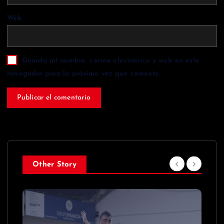
Web
Guarda mi nombre, correo electrónico y web en este
navegador para la próxima vez que comente.
Other Story