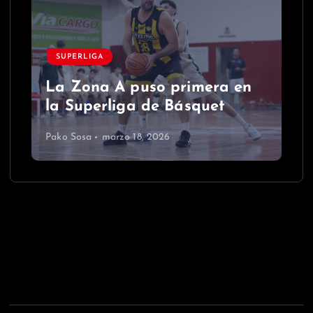
SUPERLIGA
La Zona A puso primera en
la Superliga de Básquet
Pako Sosa
marzo 18, 2026