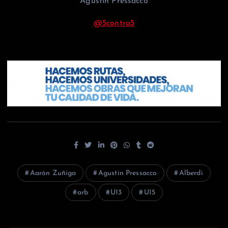
Agustin Pressacco
@5contra5
Aarón Zuñiga
Agustin Pressacco
Alberdi
arb
U13
U15