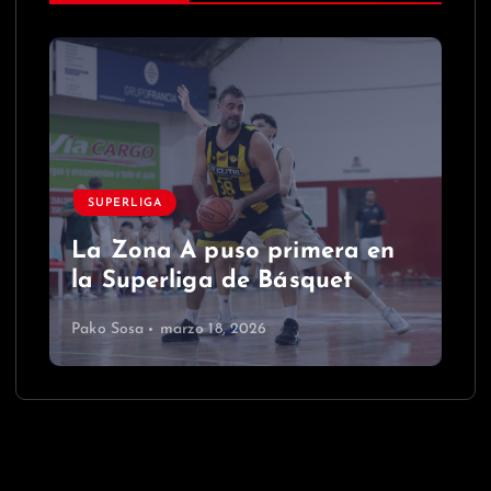
SUPERLIGA
La Zona A puso primera en
la Superliga de Básquet
Pako Sosa
marzo 18, 2026