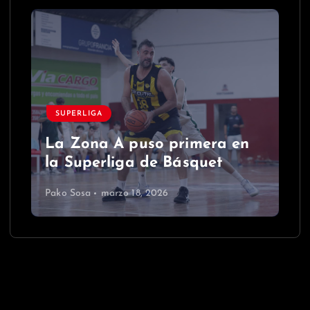
SUPERLIGA
La Zona A puso primera en
la Superliga de Básquet
Pako Sosa
marzo 18, 2026