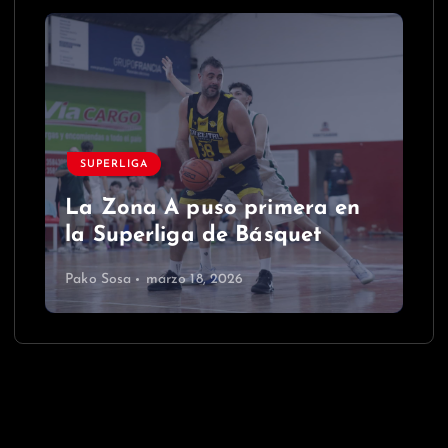
SUPERLIGA
La Zona A puso primera en
la Superliga de Básquet
Pako Sosa
marzo 18, 2026