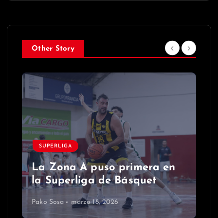
Other Story
SUPERLIGA
La Zona A puso primera en
la Superliga de Básquet
Pako Sosa
marzo 18, 2026