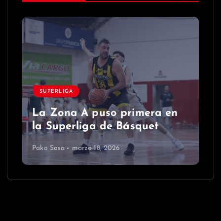
SUPERLIGA
La Zona A puso primera en
la Superliga de Básquet
Pako Sosa
marzo 18, 2026