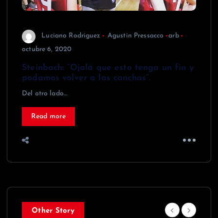
Luciano Rodriguez
Agustin Pressacco
arb
octubre 6, 2020
Steinbach: “Ojalá que esto tenga un fin y
podamos volver a las canchas”.
Del otro lado…
Read more
Other Story