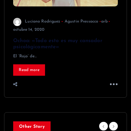
Luciano Rodriguez
Agustin Pressacco
arb
octubre 14, 2020
Ochoa: «Todo esto es muy cansador
psicológicamente»
El ‘Rojo’ de…
Read more
Other Story