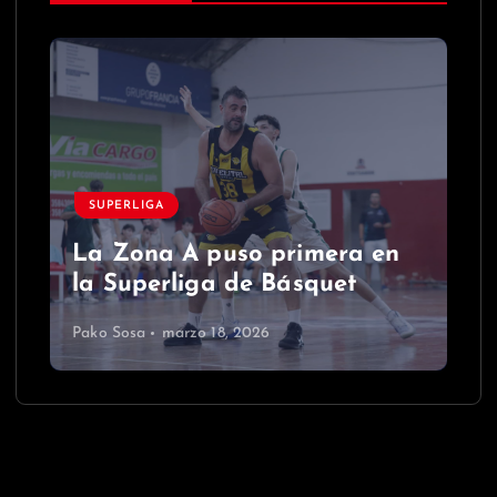
SUPERLIGA
La Zona A puso primera en
la Superliga de Básquet
Pako Sosa
marzo 18, 2026