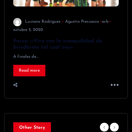
Luciano Rodriguez
Agustin Pressacco
arb
octubre 5, 2020
Posse: «Vivo con la tranquilidad de
brindarme tal cual soy»
A finales de…
Read more
Other Story