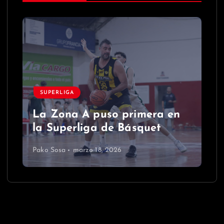
SUPERLIGA
La Zona A puso primera en
la Superliga de Básquet
Pako Sosa
marzo 18, 2026