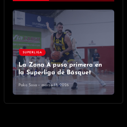
SUPERLIGA
La Zona A puso primera en
la Superliga de Básquet
Pako Sosa
marzo 18, 2026