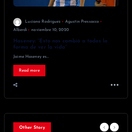
Luciano Rodriguez
Agustin Pressacco
Alberdi
noviembre 10, 2020
Haseney: “Esto nos cambió a todos la
forma de ver la vida”
Jaime Haseney es…
Read more
Other Story