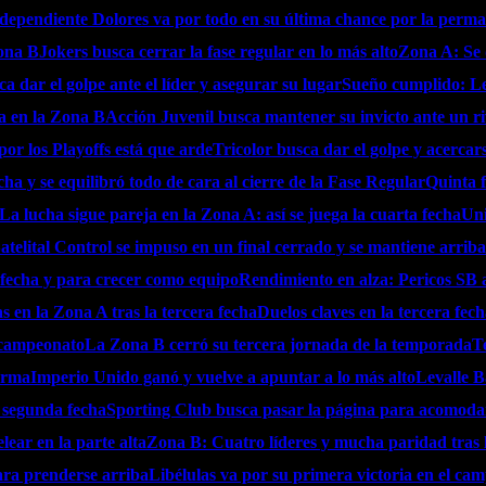
dependiente Dolores va por todo en su última chance por la perm
Zona B
Jokers busca cerrar la fase regular en lo más alto
Zona A: Se d
ca dar el golpe ante el líder y asegurar su lugar
Sueño cumplido: Lev
va en la Zona B
Acción Juvenil busca mantener su invicto ante un ri
por los Playoffs está que arde
Tricolor busca dar el golpe y acercar
ha y se equilibró todo de cara al cierre de la Fase Regular
Quinta f
La lucha sigue pareja en la Zona A: así se juega la cuarta fecha
Uni
atelital Control se impuso en un final cerrado y se mantiene arriba
a fecha y para crecer como equipo
Rendimiento en alza: Pericos SB a
as en la Zona A tras la tercera fecha
Duelos claves en la tercera fec
l campeonato
La Zona B cerró su tercera jornada de la temporada
T
orma
Imperio Unido ganó y vuelve a apuntar a lo más alto
Levalle B
 segunda fecha
Sporting Club busca pasar la página para acomodar
ear en la parte alta
Zona B: Cuatro líderes y mucha paridad tras 
ara prenderse arriba
Libélulas va por su primera victoria en el ca