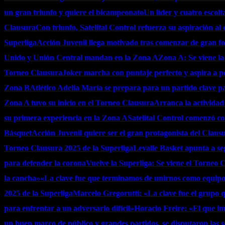
un gran triunfo y quiere el bicampeonato
Un líder y cuatro escolt
Clausura
Con triunfo, Satelital Control refuerza su aspiración a
Superliga
Acción Juvenil llega motivado tras comenzar de gran f
Unido y Unión Central mandan en la Zona A
Zona A: Se viene la
Torneo Clausura
Joker marcha con puntaje perfecto y aspira a pel
Zona B
Atlético Adelia María se prepara para un partido clave p
Zona A tuvo su inicio en el Torneo Clausura
Arranca la actividad
su primera experiencia en la Zona A
Satelital Control comenzó con
Básquet
Acción Juvenil quiere ser el gran protagonista del Claus
Torneo Clausura 2025 de la Superliga
Levalle Basket apunta a se
para defender la corona
Vuelve la Superliga: Se viene el Torneo 
la cancha»
«La clave fue que terminamos de unirnos como equip
2025 de la Superliga
Marcelo Gregorutti: «La clave fue el grupo q
para enfrentar a un adversario difícil»
Horacio Freire: «El que imp
un buen marco de público y grandes partidos, se disputaron las s