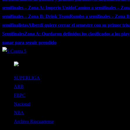
semifinales – Zona A: Imperio Unido
Camino a semifinales – Zon
semifinales – Zona B: Drink Team
Rumbo a semifinales – Zona B:
semifinalistas
Alberdi quiere cerrar el semestre con su primer tri
Semifinales
Zona A: Quedaron definidos los clasificados a los playo
ganar para seguir prendido
SUPERLIGA
ARB
FBPC
Nacional
NBA
Archivo Riocuartense