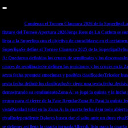
Saltar
al
agosto 7, 2026
contenido
Noticias:
Comienza el Torneo Clausura 2026 de la Superliga
La
fixture del Torneo Apertura 2026
Jorge Ross de La Carlota se sum
llega a la Superliga con el objetivo de consolidarse en el certamen
Superliga
Se define el Torneo Clausura 2025 de la Superliga
Defin
A: Quedaron definidos los cruces de semifinales y los descensos
In
cruces de semifinales
Se definen las posiciones y los cruces en la 
sexta fecha promete emociones y posibles clasificados
Tricolor bus
sexta fecha definió los clasificados
Se viene una sexta fecha decisi
demostrando su rendimiento
Zona A: se jugó la quinta y la lucha 
grupo para el cierre de la Fase Regular
Zona B: Pasó la quinta fec
vista
Paridad total en la Zona A: la cuarta fecha dejó todo abierto
rival
Independiente Dolores busca dar el salto ante un duro rival
S
se detiene: así llega la cuarta jornada
Alberdi, listo para la cuart