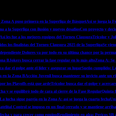
 Zona A puso primera en la Superliga de Básquet
Así se juega la F
a a la Superliga con ilusión y nuevos desafíos
Con proyecto y decis
Así les fue a los mejores equipos del Torneo Clausura
Tricolor y Jo
idos los finalistas del Torneo Clausura 2025 de la Superliga
Se vien
dependiente Dolores va por todo en su última chance por la perm
Zona B
Jokers busca cerrar la fase regular en lo más alto
Zona A: Se d
ca dar el golpe ante el líder y asegurar su lugar
Sueño cumplido: Lev
va en la Zona B
Acción Juvenil busca mantener su invicto ante un ri
por los Playoffs está que arde
Tricolor busca dar el golpe y acercar
ha y se equilibró todo de cara al cierre de la Fase Regular
Quinta f
La lucha sigue pareja en la Zona A: así se juega la cuarta fecha
Uni
atelital Control se impuso en un final cerrado y se mantiene arriba
a fecha y para crecer como equipo
Rendimiento en alza: Pericos SB a