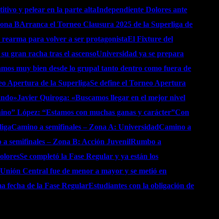
tivo y pelear en la parte alta
Independiente Dolores ante
Zona B
Arranca el Torneo Clausura 2025 de la Superliga de
 rearma para volver a ser protagonista
El Fixture del
u gran racha tras el ascenso
Universidad ya se prepara
mos muy bien desde lo grupal tanto dentro como fuera de
o Apertura de la Superliga
Se define el Torneo Apertura
eando»
Javier Quiroga: «Buscamos llegar en el mejor nivel
ino” López: “Estamos con muchas ganas y carácter”
Con
liga
Camino a semifinales – Zona A: Universidad
Camino a
a semifinales – Zona B: Acción Juvenil
Rumbo a
olores
Se completó la Fase Regular y ya están los
Unión Central fue de menor a mayor y se metió en
a fecha de la Fase Regular
Estudiantes con la obligación de