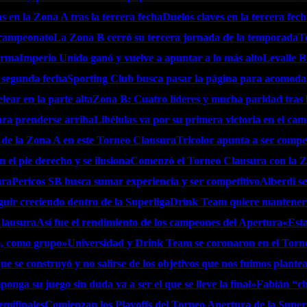
as en la Zona A tras la tercera fecha
Duelos claves en la tercera fec
l campeonato
La Zona B cerró su tercera jornada de la temporada
T
orma
Imperio Unido ganó y vuelve a apuntar a lo más alto
Levalle B
 segunda fecha
Sporting Club busca pasar la página para acomodar
ear en la parte alta
Zona B: Cuatro líderes y mucha paridad tras 
ara prenderse arriba
Libélulas va por su primera victoria en el ca
 de la Zona A en este Torneo Clausura
Tricolor apunta a ser competi
 el pie derecho y se ilusiona
Comenzó el Torneo Clausura con la 
ura
Pericos SB busca sumar experiencia y ser competitivo
Alberdi se
guir creciendo dentro de la Superliga
Drink Team quiere mantener s
Clausura
Así fue el rendimiento de los campeones del Apertura
«Esta
o, como grupo»
Universidad y Drink Team se coronaron en el Torne
ue se construyó y no salirse de los objetivos que nos fuimos plant
onga su juego sin duda va a ser el que se lleve la final»
Fabián “ch
emifinales
Comienzan los Playoffs del Torneo Apertura de la Super