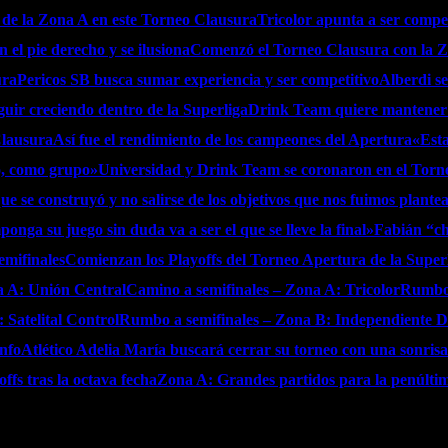
 de la Zona A en este Torneo Clausura
Tricolor apunta a ser competi
 el pie derecho y se ilusiona
Comenzó el Torneo Clausura con la 
ura
Pericos SB busca sumar experiencia y ser competitivo
Alberdi se
guir creciendo dentro de la Superliga
Drink Team quiere mantener s
Clausura
Así fue el rendimiento de los campeones del Apertura
«Esta
o, como grupo»
Universidad y Drink Team se coronaron en el Torne
ue se construyó y no salirse de los objetivos que nos fuimos plant
onga su juego sin duda va a ser el que se lleve la final»
Fabián “ch
emifinales
Comienzan los Playoffs del Torneo Apertura de la Super
a A: Unión Central
Camino a semifinales – Zona A: Tricolor
Rumbo 
 Satelital Control
Rumbo a semifinales – Zona B: Independiente D
unfo
Atlético Adelia María buscará cerrar su torneo con una sonrisa
ffs tras la octava fecha
Zona A: Grandes partidos para la penúltim