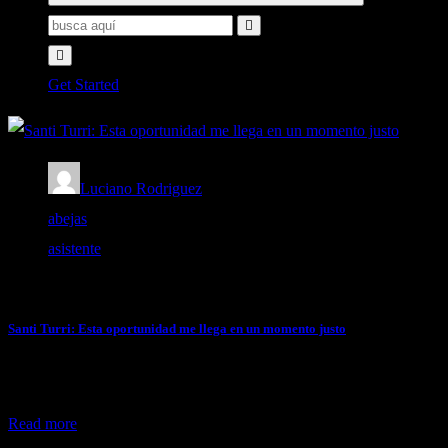
Buscar:
Get Started
Luciano Rodriguez
abejas
asistente
septiembre 4, 2020
Santi Turri: Esta oportunidad me llega en un momento justo
Santiago Turri vuelve…
Read more