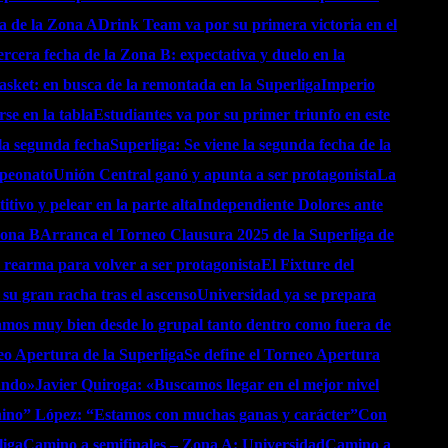
ha de la Zona A
Drink Team va por su primera victoria en el
ercera fecha de la Zona B: expectativa y duelo en la
asket: en busca de la remontada en la Superliga
Imperio
se en la tabla
Estudiantes va por su primer triunfo en este
la segunda fecha
Superliga: Se viene la segunda fecha de la
mpeonato
Unión Central ganó y apunta a ser protagonista
La
tivo y pelear en la parte alta
Independiente Dolores ante
Zona B
Arranca el Torneo Clausura 2025 de la Superliga de
 rearma para volver a ser protagonista
El Fixture del
u gran racha tras el ascenso
Universidad ya se prepara
mos muy bien desde lo grupal tanto dentro como fuera de
o Apertura de la Superliga
Se define el Torneo Apertura
eando»
Javier Quiroga: «Buscamos llegar en el mejor nivel
ino” López: “Estamos con muchas ganas y carácter”
Con
liga
Camino a semifinales – Zona A: Universidad
Camino a