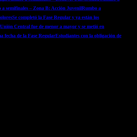
a semifinales – Zona B: Acción Juvenil
Rumbo a
olores
Se completó la Fase Regular y ya están los
Unión Central fue de menor a mayor y se metió en
a fecha de la Fase Regular
Estudiantes con la obligación de