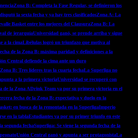
anencia
Zona B: Completa la Fase Regular, se definieron los
isputó la sexta fecha y ya hay tres clasificados
Zona A: La
alle Basket entre los mejores del Clausura
Zona B: La
val de jerarquía
Universidad ganó, se prende arriba y sigue
se a la cima
Libélulas logró un triunfazo que motiva al
echa de la Zona B: máxima paridad y definiciones a la
ón Central defiende la cima ante un duro
Zona B: Tres líderes tras la cuarta fecha
La Superliga no
punta a la primera victoria
Universidad se recuperó con
ha de la Zona A
Drink Team va por su primera victoria en el
ercera fecha de la Zona B: expectativa y duelo en la
asket: en busca de la remontada en la Superliga
Imperio
se en la tabla
Estudiantes va por su primer triunfo en este
la segunda fecha
Superliga: Se viene la segunda fecha de la
mpeonato
Unión Central ganó y apunta a ser protagonista
La