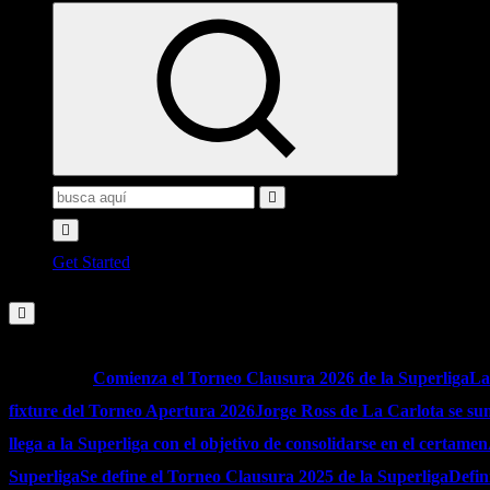
Buscar:
Get Started
agosto 7, 2026
Noticias:
Comienza el Torneo Clausura 2026 de la Superliga
La
fixture del Torneo Apertura 2026
Jorge Ross de La Carlota se sum
llega a la Superliga con el objetivo de consolidarse en el certamen
Superliga
Se define el Torneo Clausura 2025 de la Superliga
Defin