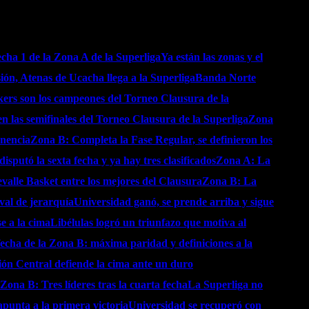
echa 1 de la Zona A de la Superliga
Ya están las zonas y el
ión, Atenas de Ucacha llega a la Superliga
Banda Norte
kers son los campeones del Torneo Clausura de la
en las semifinales del Torneo Clausura de la Superliga
Zona
anencia
Zona B: Completa la Fase Regular, se definieron los
isputó la sexta fecha y ya hay tres clasificados
Zona A: La
alle Basket entre los mejores del Clausura
Zona B: La
val de jerarquía
Universidad ganó, se prende arriba y sigue
se a la cima
Libélulas logró un triunfazo que motiva al
echa de la Zona B: máxima paridad y definiciones a la
ón Central defiende la cima ante un duro
Zona B: Tres líderes tras la cuarta fecha
La Superliga no
punta a la primera victoria
Universidad se recuperó con