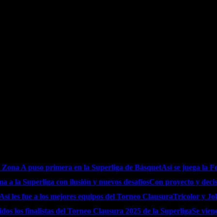
 Zona A puso primera en la Superliga de Básquet
Así se juega la F
a a la Superliga con ilusión y nuevos desafíos
Con proyecto y decis
Así les fue a los mejores equipos del Torneo Clausura
Tricolor y Jo
idos los finalistas del Torneo Clausura 2025 de la Superliga
Se vien