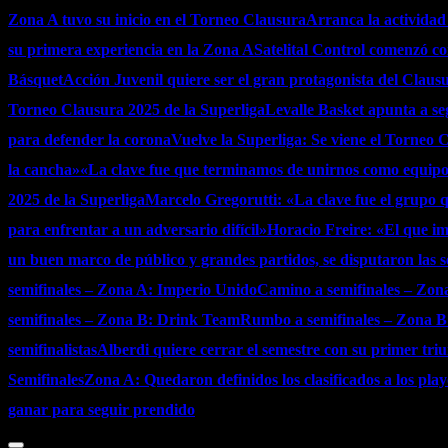
Zona A tuvo su inicio en el Torneo Clausura
Arranca la actividad
su primera experiencia en la Zona A
Satelital Control comenzó con
Básquet
Acción Juvenil quiere ser el gran protagonista del Claus
Torneo Clausura 2025 de la Superliga
Levalle Basket apunta a se
para defender la corona
Vuelve la Superliga: Se viene el Torneo 
la cancha»
«La clave fue que terminamos de unirnos como equip
2025 de la Superliga
Marcelo Gregorutti: «La clave fue el grupo q
para enfrentar a un adversario difícil»
Horacio Freire: «El que imp
un buen marco de público y grandes partidos, se disputaron las s
semifinales – Zona A: Imperio Unido
Camino a semifinales – Zon
semifinales – Zona B: Drink Team
Rumbo a semifinales – Zona B:
semifinalistas
Alberdi quiere cerrar el semestre con su primer tri
Semifinales
Zona A: Quedaron definidos los clasificados a los playo
ganar para seguir prendido