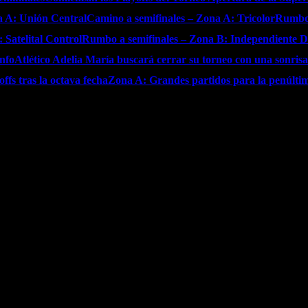
a A: Unión Central
Camino a semifinales – Zona A: Tricolor
Rumbo 
 Satelital Control
Rumbo a semifinales – Zona B: Independiente D
unfo
Atlético Adelia María buscará cerrar su torneo con una sonrisa
ffs tras la octava fecha
Zona A: Grandes partidos para la penúltim