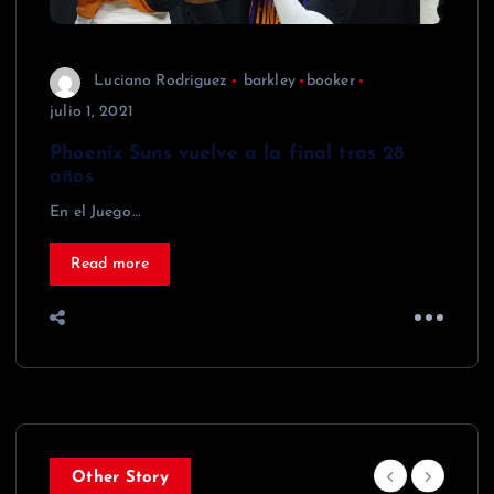
Luciano Rodriguez
barkley
booker
julio 1, 2021
Phoenix Suns vuelve a la final tras 28
años
En el Juego…
Read more
Other Story