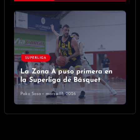
SUPERLIGA
La Zona A puso primera en
la Superliga de Básquet
Pako Sosa
marzo 18, 2026