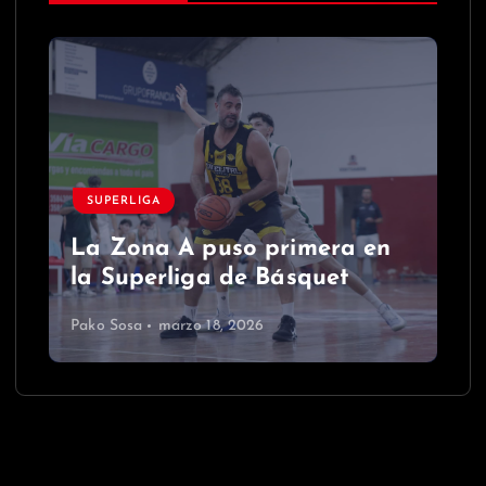
SUPERLIGA
La Zona A puso primera en
la Superliga de Básquet
Pako Sosa
marzo 18, 2026