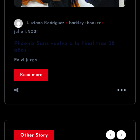
Luciano Rodriguez
barkley
booker
julio 1, 2021
Phoenix Suns vuelve a la final tras 28
años
En el Juego…
Read more
Other Story