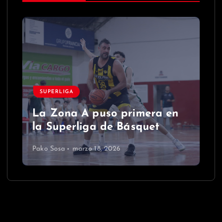
SUPERLIGA
La Zona A puso primera en
la Superliga de Básquet
Pako Sosa
marzo 18, 2026