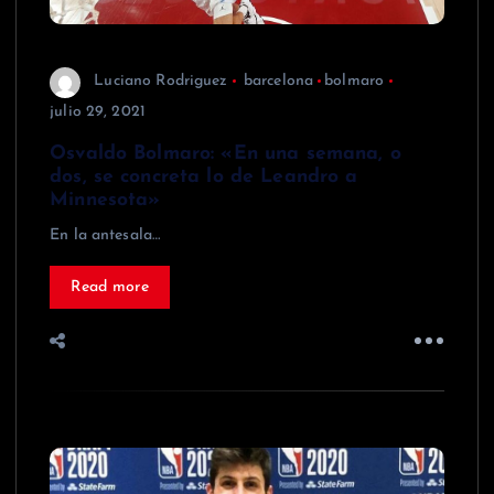
Luciano Rodriguez
barcelona
bolmaro
julio 29, 2021
Osvaldo Bolmaro: «En una semana, o
dos, se concreta lo de Leandro a
Minnesota»
En la antesala…
Read more