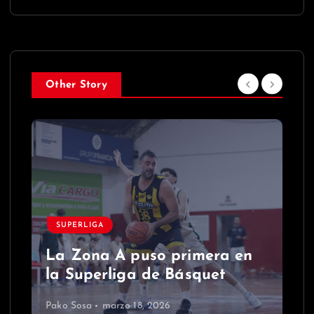
Other Story
SUPERLIGA
La Zona A puso primera en
la Superliga de Básquet
Pako Sosa
marzo 18, 2026