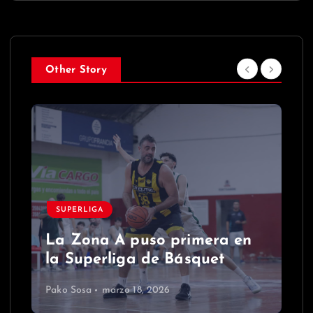
Other Story
SUPERLIGA
La Zona A puso primera en
la Superliga de Básquet
Pako Sosa
marzo 18, 2026