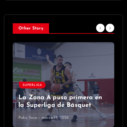
Other Story
SUPERLIGA
La Zona A puso primera en
la Superliga de Básquet
Pako Sosa
marzo 18, 2026