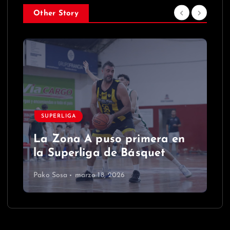
Other Story
SUPERLIGA
La Zona A puso primera en
la Superliga de Básquet
Pako Sosa
marzo 18, 2026